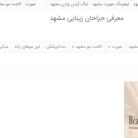
هد
لیفتینگ صورت مشهد
تنگ کردن واژن مشهد
صورت
کاشت مو مش
جراحی پلک
میکرواسکالپ
معرفی جراحان زیبایی مشهد
لیپوماتیک در مشهد
بادی جت در مشهد
جراحی زیبایی تزریق چربی
اولترازد
ست؟
هزینه دندانپزشکی در مشهد
لیپوساکشن در مشهد
بهترین جراح زیبایی ب
مشهد
صورت
»
کاشت مو مشهد
»
دندانپزشکی
لیزر موهای زائد
میکرو