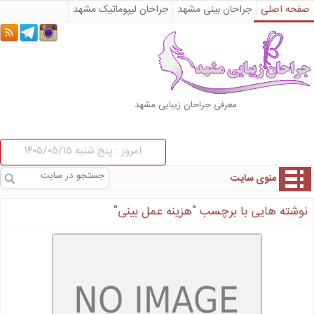
صفحه اصلی
جراحان بینی مشهد
جراحان لیپوماتیک مشهد
لیفتینگ صورت مشهد
تنگ کردن واژن مشهد
صورت
جراحی پلک
کاشت مو مشهد
دندانپزشکی
لیزر موهای زائد
میکرونیدلینگ
میکرواسکالپ
معرفی جراحان زیبایی مشهد
راه و روش انواع جراحی زیبایی
جراحی زیبایی پروتز سینه
مقالات
لیپوماتیک در مشهد
بادی جت در مشهد
جراحی زیبایی تزریق چربی
امروز : پنج شنبه ۱۴۰۵/۰۵/۱۵
اولترازد در مشهد
جراحی زیبایی تزریق لب
جراحی زیبایی تزریق ژل
منتشر شده در تاریخ 2018/08/12
هزینه کاشت موی طبیعی چقدر است؟
هزینه دندانپزشکی در مشهد
منوی سایت
جراحی بینی امروزه مردم در مورد جراحی
لیپوساکشن در مشهد
بینی ( رینوپلاستی) اطلاعات...
بهترین جراح زیبایی بینی در مشهد
نوشته هایی با برچسب "هزینه عمل بینی"
کلینیک پوست و زیبایی در مشهد
درباره ما
مشاوره رایگان جراحی زیبایی مشهد