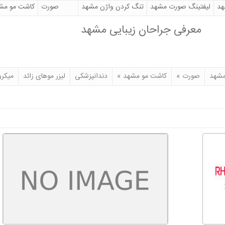
هد
لیفتینگ صورت مشهد
تنگ کردن واژن مشهد
صورت
کاشت مو مش
جراحی پلک
میکرواسکالپ
معرفی جراحان زیبایی مشهد
لیپوماتیک در مشهد
بادی جت در مشهد
جراحی زیبایی تزریق چربی
اولترازد
ست؟
هزینه دندانپزشکی در مشهد
لیپوساکشن در مشهد
بهترین جراح زیبایی ب
مشهد
صورت
»
کاشت مو مشهد
»
دندانپزشکی
لیزر موهای زائد
میکرو
منتشر شده در تاریخ 2018/08/12
جراحی بینی امروزه مردم در مورد جراحی
بینی ( رینوپلاستی) اطلاعات...