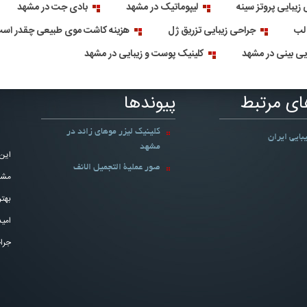
زیبایی پروتز سینه
لیپوماتیک در مشهد
بادی جت در مشهد
 لب
جراحی زیبایی تزریق ژل
هزینه کاشت موی طبیعی چقدر اس
ایی بینی در مشهد
کلینیک پوست و زیبایی در مشهد
ای مرتبط
پیوندها
کلینیک لیزر موهای زائد در
بایی ایران
مشهد
این
صور عملیة التجمیل الانف
مشاو
بهت
امی
جراح