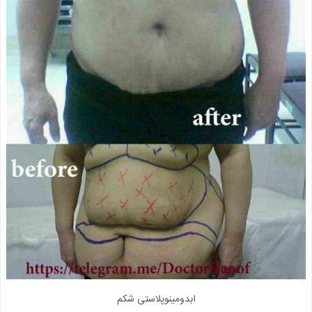
ابدومینوپلاستی شکم