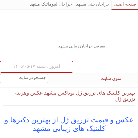
صفحه اصلی
جراحان بینی مشهد
جراحان لیپوماتیک مشهد
لیفتینگ صورت مشهد
تنگ کردن واژن مشهد
صورت
جراحی پلک
کاشت مو مشهد
دندانپزشکی
لیزر موهای زائد
میکرونیدلینگ
میکرواسکالپ
معرفی جراحان زیبایی مشهد
راه و روش انواع جراحی زیبایی
جراحی زیبایی پروتز سینه
مقالات
لیپوماتیک در مشهد
بادی جت در مشهد
جراحی زیبایی تزریق چربی
امروز : شنبه ۱۴۰۵/۰۵/۱۷
اولترازد در مشهد
جراحی زیبایی تزریق لب
جراحی زیبایی تزریق ژل
هزینه کاشت موی طبیعی چقدر است؟
هزینه دندانپزشکی در مشهد
منوی سایت
لیپوساکشن در مشهد
بهترین جراح زیبایی بینی در مشهد
بهترین کلینیک های تزریق ژل بوتاکس مشهد عکس وهزینه
کلینیک پوست و زیبایی در مشهد
تزریق ژل
درباره ما
مشاوره رایگان جراحی زیبایی مشهد
عکس و قیمت تزریق ژل از بهترین دکترها و
کلینیک های زیبایی مشهد